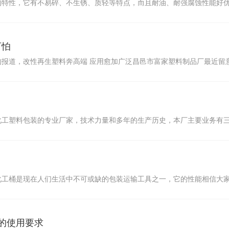
的特性，它有不易碎、不生锈、质轻等特点，而且耐油、耐强腐蚀性能好
可怕
的报道，改性再生塑料奔高端 应用愈加广泛昌邑市富家塑料制品厂最近留
化工塑料包装的专业厂家，技术力量和多年的生产历史，本厂主要业务有三
化工桶是现在人们生活中不可或缺的包装运输工具之一，它的性能相信大
的使用要求