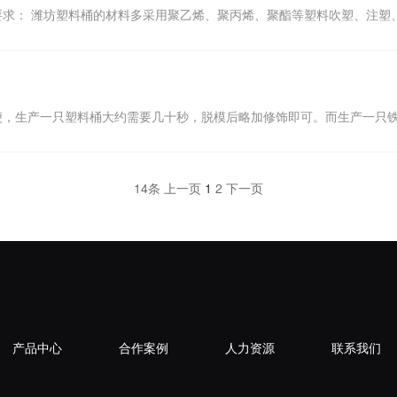
要求： 潍坊塑料桶的材料多采用聚乙烯、聚丙烯、聚酯等塑料吹塑、注塑
便，生产一只塑料桶大约需要几十秒，脱模后略加修饰即可。而生产一只
14条
上一页
1
2
下一页
产品中心
合作案例
人力资源
联系我们